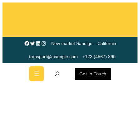
跳
至
防拷貝與幽默
主
要
內
Facebook
X
LinkedIn
Instagram
New market Sandigo – California
容
transport@example.com
+123 (4567) 890
S
Get In Touch
e
a
r
c
侵華日軍“慰安億嵐辦
h
公室設計婦”罪惡鐵證
如山，不容否定！